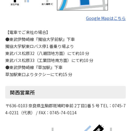
Google Mapはこちら
【電車でご来社の場合】
●東武伊勢崎線『獨協大学前駅』下車
獨協大学駅東ロバス停1 番乗り場より
東武バス松原32（八潮団地方面）にて約10 分
東武バス松原33（工業団地南方面）にて約10 分
●東武伊勢崎線『草加駅』下車
草加駅東口よりタクシーにて約15 分
関西営業所
〒636-0103 奈良県生駒郡斑鳩町幸前 2丁目1番 5 号 TEL：0745-7
4-0231（代表） / FAX：0745-74-0114