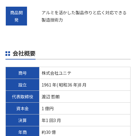
商品開
アルミを活かした製品作りと広く対応できる
発
製造技術力
会社概要
商号
株式会社ユニテ
設立
1961 年( 昭和36 年)8 月
代表取締役
渡辺 哲朗
資本金
1 億円
決算
年1 回3 月
年商
約30 億