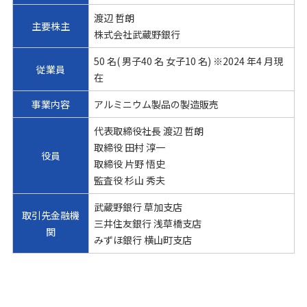
渡辺 哲朗
主要株主
株式会社武蔵野銀行
50 名( 男子40 名 女子10 名) ※2024 年4 月現
従業員
在
事業内容
アルミニウム製品の製造販売
代表取締役社長 渡辺 哲朗
取締役 田村 淳一
役員
取締役 片野 悟史
監査役 杉山 秀夫
武蔵野銀行 草加支店
取引先金融機
三井住友銀行 浅草橋支店
関
みずほ銀行 横山町支店