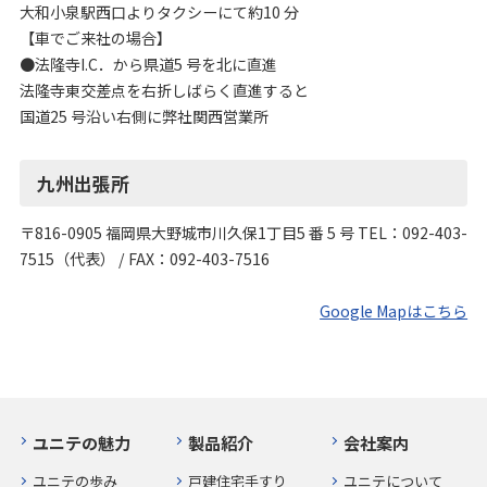
大和小泉駅西口よりタクシーにて約10 分
【車でご来社の場合】
●法隆寺I.C．から県道5 号を北に直進
法隆寺東交差点を右折しばらく直進すると
国道25 号沿い右側に弊社関西営業所
九州出張所
〒816-0905 福岡県大野城市川久保1丁目5 番 5 号 TEL：092-403-
7515（代表） / FAX：092-403-7516
Google Mapはこちら
ユニテの魅力
製品紹介
会社案内
ユニテの歩み
戸建住宅手すり
ユニテについて